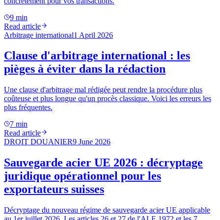
concrètement pour vos transactions.
9 min
Read article
Arbitrage international
1 April 2026
Clause d'arbitrage international : les
pièges à éviter dans la rédaction
Une clause d'arbitrage mal rédigée peut rendre la procédure plus
coûteuse et plus longue qu'un procès classique. Voici les erreurs les
plus fréquentes.
7 min
Read article
DROIT DOUANIER
9 June 2026
Sauvegarde acier UE 2026 : décryptage
juridique opérationnel pour les
exportateurs suisses
Décryptage du nouveau régime de sauvegarde acier UE applicable
au 1er juillet 2026. Les articles 26 et 27 de l'ALE 1972 et les 7