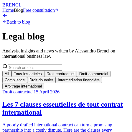
BRENCI
.
Home
Blog
Free consultation
Back to blog
Legal blog
Analysis, insights and news written by Alessandro Brenci on
international business law.
All
Tous les articles
Droit contractuel
Droit commercial
Compliance
Droit douanier
Intermédiation financière
Arbitrage international
Droit contractuel
15 April 2026
Les 7 clauses essentielles de tout contrat
international
A poorly drafted international contract can turn a promising
partnership into a costly dispute. Here are the clauses every