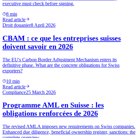
executive must check before signing.
8 min
Read article
Droit douanier
8 April 2026
CBAM : ce que les entreprises suisses
doivent savoir en 2026
The EU's Carbon Border Adjustment Mechanism enters its
definitive phase. What are the concrete obligations for Swiss
exporters?
10 min
Read article
Compliance
25 March 2026
Programme AML en Suisse : les
obligations renforcées de 2026
The revised AMLA imposes new requirements on Swiss companies.
Enhanced due diligence, beneficial ownership register, sanctions: the
complete overview.