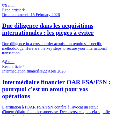
9 min
Read article
Droit commercial
15 February 2026
Due diligence dans les acquisitions
internationales : les pièges à éviter
Due diligence in a cross-border acquisition requires a specific
methodology. Here are the key steps to secure your international
transaction.
8 min
Read article
Intermédiation financière
22 April 2026
Intermédiaire financier OAR FSA/FSN :
pourquoi c'est un atout pour vos
opérations
L'affiliation à l'OAR FSA/FSN confère à l'avocat un statut
d'intermédiaire financier supervisé. Découvrez ce que cela signifie